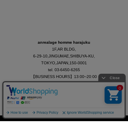
anrealage homme harajuku
1F,AR BLDG,
6-29-10,JINGUMAE,SHIBUYA-KU,
TOKYO,JAPAN,150-0001
tel. 03-6450-6265
【BUSINESS HOURS】13:00~20:00
【CLOSED】 WEDNESDAY
TOP