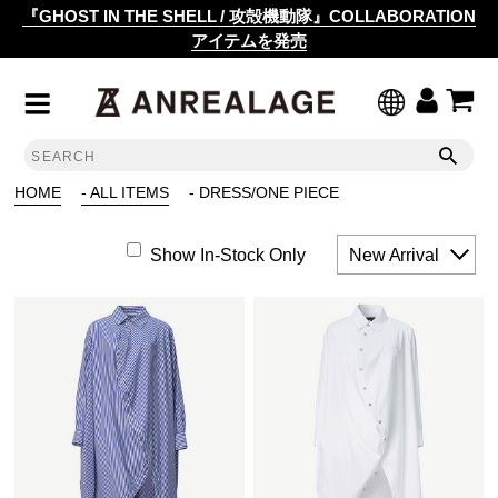
『GHOST IN THE SHELL / 攻殻機動隊』COLLABORATION
アイテムを発売
HOME
- ALL ITEMS
- DRESS/ONE PIECE
Show In-Stock Only
New Arrival