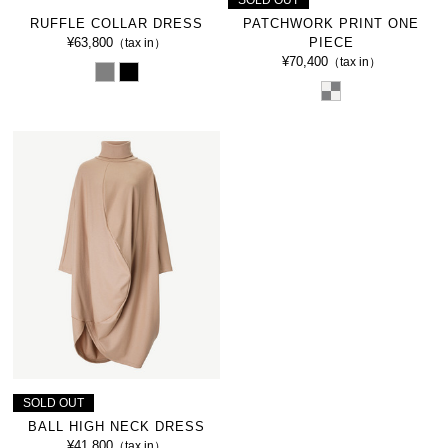
SOLD OUT
RUFFLE COLLAR DRESS
PATCHWORK PRINT ONE
¥63,800
PIECE
（tax in）
¥70,400
（tax in）
SOLD OUT
BALL HIGH NECK DRESS
¥41,800
（tax in）