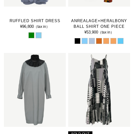
RUFFLED SHIRT DRESS
ANREALAGE×HERALBONY
¥96,800
BALL SHIRT ONE PIECE
（tax in）
¥53,900
（tax in）