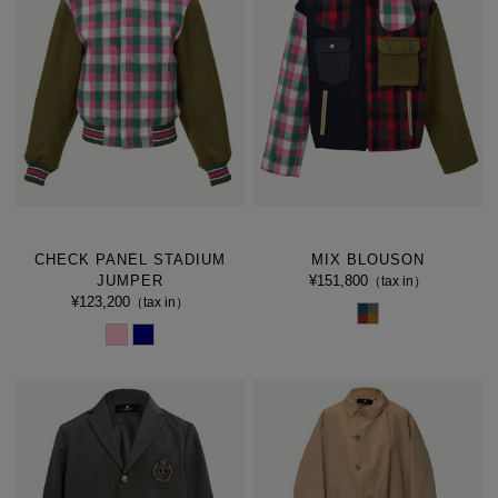
CHECK PANEL STADIUM
MIX BLOUSON
JUMPER
¥151,800
（tax in）
¥123,200
（tax in）