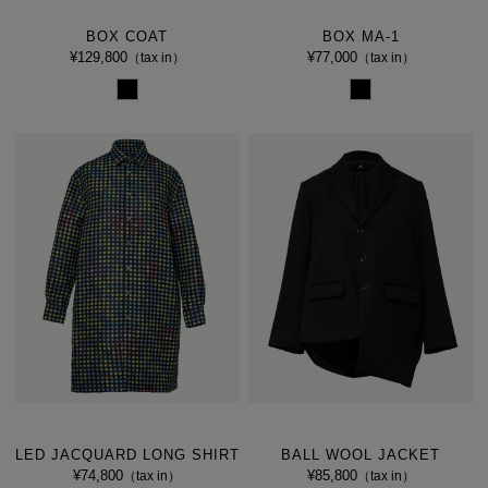
BOX COAT
BOX MA-1
¥129,800
¥77,000
（tax in）
（tax in）
LED JACQUARD LONG SHIRT
BALL WOOL JACKET
¥74,800
¥85,800
（tax in）
（tax in）