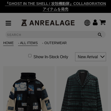
『GHOST IN THE SHELL / 攻殻機動隊』COLLABORATION
アイテムを発売
HOME
- ALL ITEMS
- OUTERWEAR
Show In-Stock Only
New Arrival