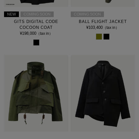
NEW
COMING SOON
COMING SOON
GITS DIGITAL CODE
BALL FLIGHT JACKET
COCOON COAT
¥103,400
（tax in）
¥198,000
（tax in）