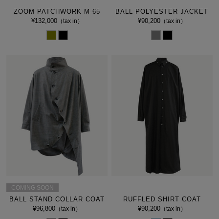
ZOOM PATCHWORK M-65
BALL POLYESTER JACKET
¥132,000
¥90,200
（tax in）
（tax in）
COMING SOON
BALL STAND COLLAR COAT
RUFFLED SHIRT COAT
¥96,800
¥90,200
（tax in）
（tax in）