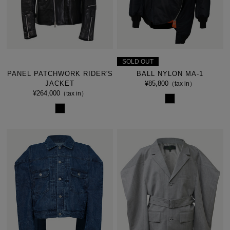
SOLD OUT
PANEL PATCHWORK RIDER'S
BALL NYLON MA-1
JACKET
¥85,800
（tax in）
¥264,000
（tax in）