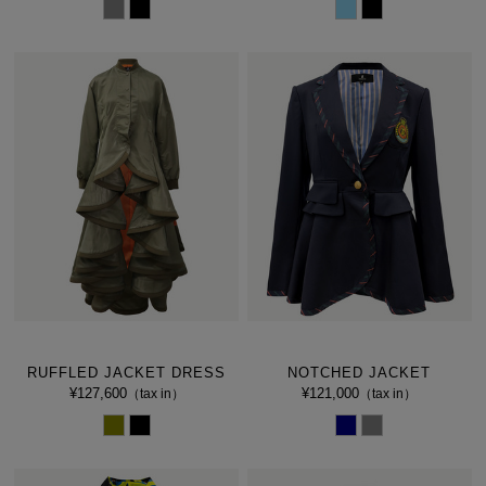
RUFFLED JACKET DRESS
NOTCHED JACKET
¥127,600
¥121,000
（tax in）
（tax in）