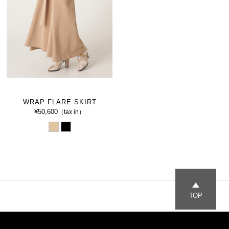
WRAP FLARE SKIRT
¥50,600
（tax in）
TOP