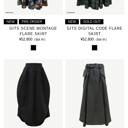
NEW
PRE ORDER
NEW
SOLD OUT
GITS SCENE MONTAGE
GITS DIGITAL CODE FLARE
FLARE SKIRT
SKIRT
¥52,800
¥52,800
（tax in）
（tax in）