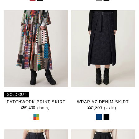
SOLD OUT
PATCHWORK PRINT SKIRT
WRAP AZ DENIM SKIRT
¥59,400
¥41,800
（tax in）
（tax in）