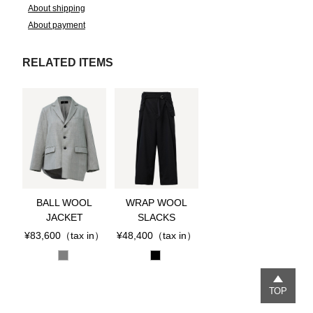
About shipping
About payment
RELATED ITEMS
BALL WOOL
WRAP WOOL
JACKET
SLACKS
¥83,600
（tax in）
¥48,400
（tax in）
TOP