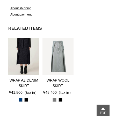
About shipping
About payment
RELATED ITEMS
WRAP AZ DENIM
WRAP WOOL
SKIRT
SKIRT
¥41,800
（tax in）
¥48,400
（tax in）
TOP