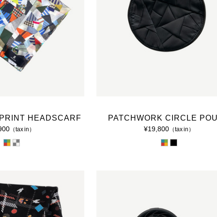
2011 S/S COLLECTION 'AIR'
2010 A/W COLLECTION 'WIDESHORTSLIMLONG'
2010 S/S COLLECTION 'SILHOUETTE'
2009 A/W COLLECTION '凹 凸'
2009 S/S COLLECTION '○△□'
PRINT HEADSCARF
PATCHWORK CIRCLE PO
2008 A/W COLLECTION 'MUTYU'
900
¥19,800
（tax in）
（tax in）
2008 S/S COLLECTION 'NO MORE'
2007 A/W COLLECTION 'HARUKAHARU'
2007 S/S COLLECTION 'INORI'
2006 A/W COLLECTION 'KANON'