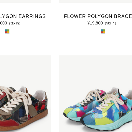
LYGON EARRINGS
FLOWER POLYGON BRACE
,600
¥19,800
（tax in）
（tax in）