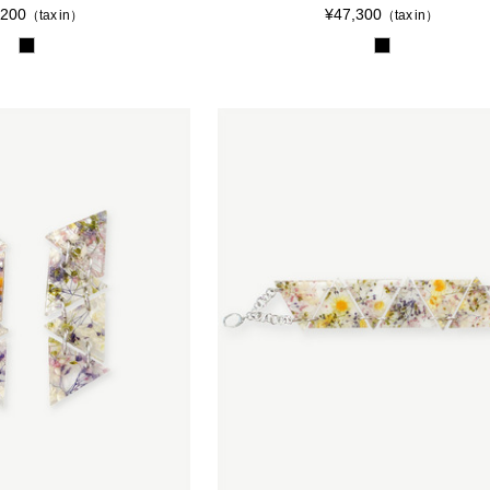
,200
¥47,300
（tax in）
（tax in）