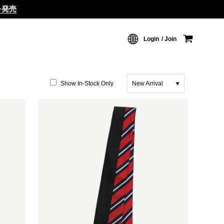
ムを発売
Login
Join
Show In-Stock Only
New Arrival