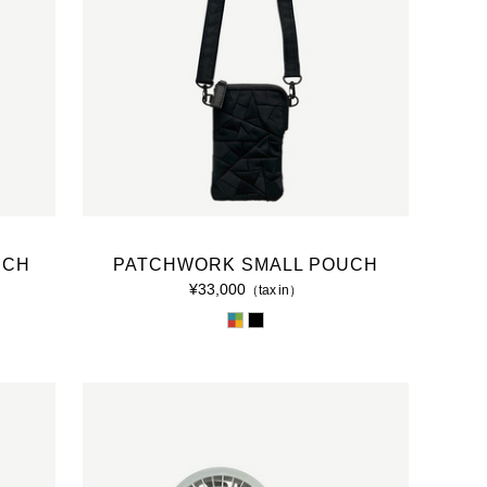
UCH
PATCHWORK SMALL POUCH
¥33,000
（tax in）