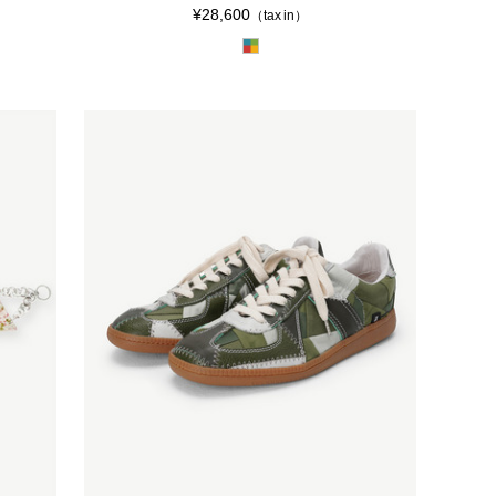
¥28,600
（tax in）