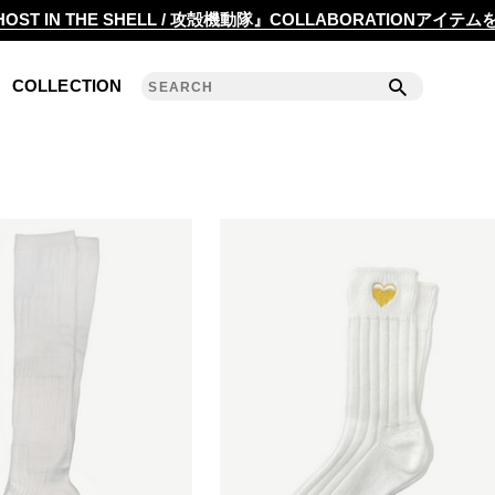
2020 S/S COLLECTION 'ANGLE'
OST IN THE SHELL / 攻殻機動隊』COLLABORATIONアイテ
2019 A/W COLLECTION 'DETAIL'
COLLECTION
ANREALAGE 15th 'A LIGHT UN LIGHT'
2019 S/S COLLECTION 'CLEAR'
2018 A/W COLLECTION 'PRISM'
2018 S/S COLLECTION 'POWER'
2017 A/W COLLECTION 'ROLL'
2017 S/S COLLECTION 'SILENCE'
2016 A/W COLLECTION 'NOISE'
2016 S/S COLLECTION 'REFLECT'