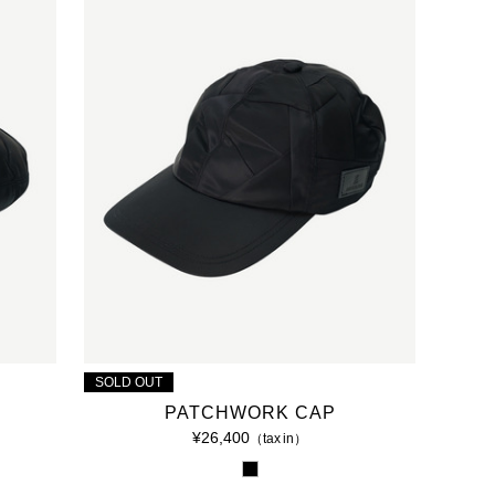
SOLD OUT
PATCHWORK CAP
¥26,400
（tax in）