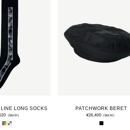
LINE LONG SOCKS
PATCHWORK BERET
620
¥26,400
（tax in）
（tax in）