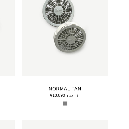
NORMAL FAN
¥10,890
（tax in）