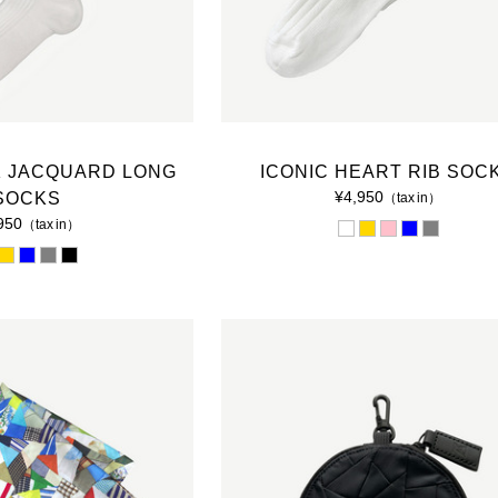
2015 A/W COLLECTION 'LIGHT'
2015 S/S COLLECTION 'SHADOW'
2014 A/W COLLECTION 'SEASON'
 JACQUARD LONG
ICONIC HEART RIB SOC
2014 S/S COLLECTION 'SIZE'
¥4,950
SOCKS
（tax in）
950
（tax in）
2013 A/W COLLECTION 'COLOR'
2013 S/S COLLECTION 'BONE'
2012 A/W COLLECTION 'TIME'
2012 S/S COLLECTION 'SHELL'
2011 A/W COLLECTION 'LOW'