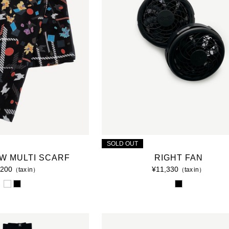
2006 S/S COLLECTION 'BUTTER'
SOLD OUT
W MULTI SCARF
RIGHT FAN
,200
¥11,330
（tax in）
（tax in）