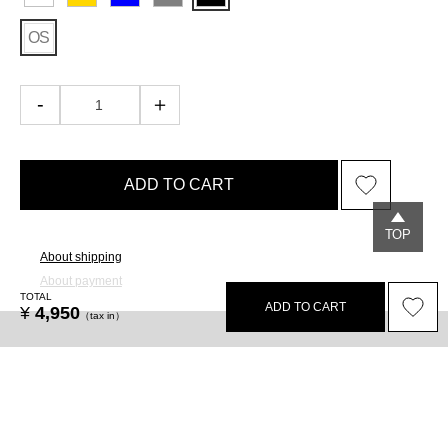
OS
ADD TO CART
TOP
About shipping
About payment
TOTAL
ADD TO CART
¥
4,950
（tax in）
Legal
Privacy policy
Terms
Recruit
Select size / color
Lease
WHITE
OS size
ADD TO CART