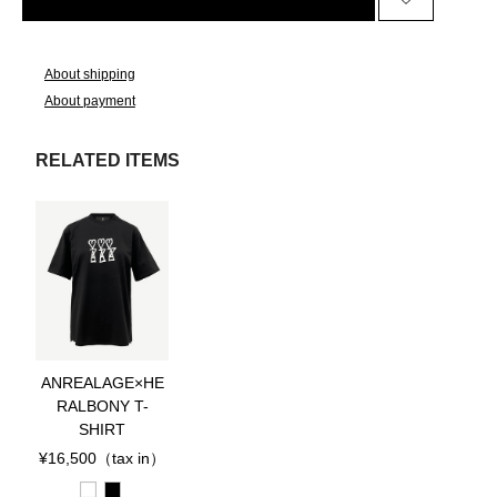
About shipping
About payment
RELATED ITEMS
ANREALAGE×HE
RALBONY T-
SHIRT
¥16,500
（tax in）